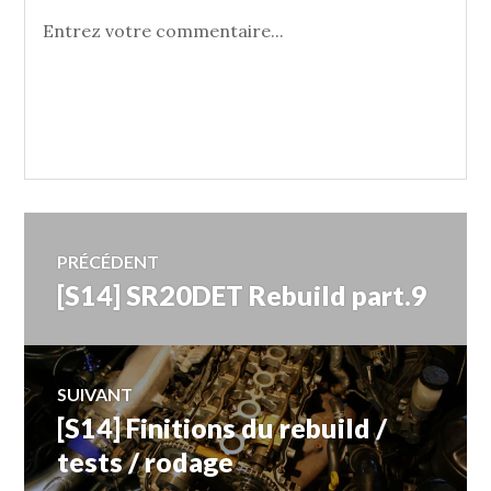
PRÉCÉDENT
[S14] SR20DET Rebuild part.9
SUIVANT
[S14] Finitions du rebuild /
tests / rodage