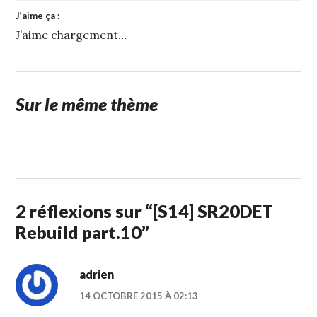
J’aime ça :
J’aime
chargement…
Sur le même thème
15
STUFFCC
FÉVRIER
2015
2 réflexions sur “
[S14] SR20DET
Rebuild part.10
”
adrien
14 OCTOBRE 2015 À 02:13