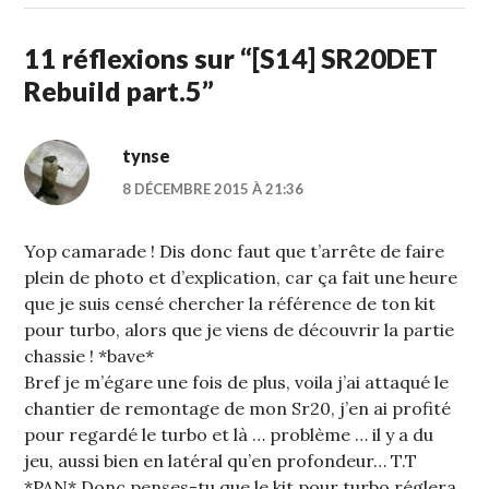
2015
11 réflexions sur “
[S14] SR20DET
Rebuild part.5
”
tynse
8 DÉCEMBRE 2015 À 21:36
Yop camarade ! Dis donc faut que t’arrête de faire
plein de photo et d’explication, car ça fait une heure
que je suis censé chercher la référence de ton kit
pour turbo, alors que je viens de découvrir la partie
chassie ! *bave*
Bref je m’égare une fois de plus, voila j’ai attaqué le
chantier de remontage de mon Sr20, j’en ai profité
pour regardé le turbo et là … problème … il y a du
jeu, aussi bien en latéral qu’en profondeur… T.T
*PAN* Donc penses-tu que le kit pour turbo réglera