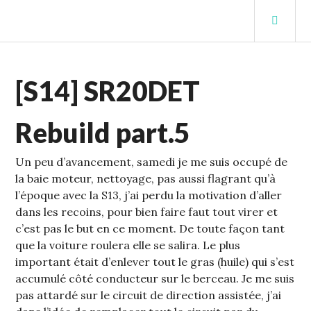
Aller
MEN
au
PRIN
contenu
STUFFCC'S BLOG
principal
ECHELLE
[S14] SR20DET
1
,
S14
Rebuild part.5
Un peu d’avancement, samedi je me suis occupé de
la baie moteur, nettoyage,
pas aussi flagrant qu’à
l’époque avec la S13, j’ai perdu la motivation d’aller
dans les recoins, pour bien faire faut tout virer et
c’est pas le but en ce moment. De toute façon tant
que la voiture roulera elle se salira. Le plus
important était d’enlever tout le gras (huile) qui s’est
accumulé côté conducteur sur le berceau. Je me suis
pas attardé sur le circuit de direction assistée, j’ai