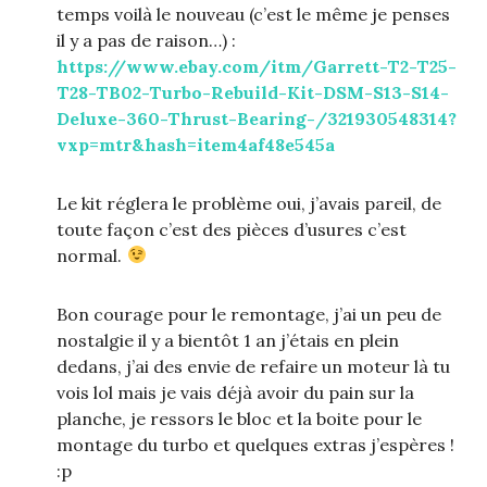
temps voilà le nouveau (c’est le même je penses
il y a pas de raison…) :
https://www.ebay.com/itm/Garrett-T2-T25-
T28-TB02-Turbo-Rebuild-Kit-DSM-S13-S14-
Deluxe-360-Thrust-Bearing-/321930548314?
vxp=mtr&hash=item4af48e545a
Le kit réglera le problème oui, j’avais pareil, de
toute façon c’est des pièces d’usures c’est
normal.
Bon courage pour le remontage, j’ai un peu de
nostalgie il y a bientôt 1 an j’étais en plein
dedans, j’ai des envie de refaire un moteur là tu
vois lol mais je vais déjà avoir du pain sur la
planche, je ressors le bloc et la boite pour le
montage du turbo et quelques extras j’espères !
:p