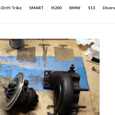
-Drift Trike
SMART
IS200
BMW
S13
Diver