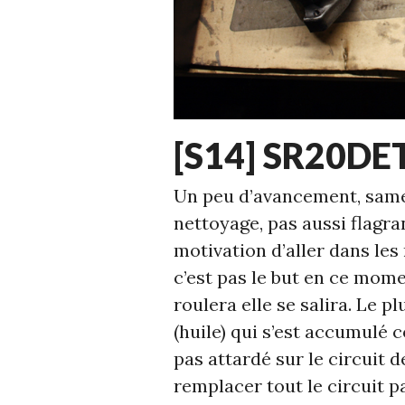
ECHELLE
[S14] SR20DET
1
,
S14
Un peu d’avancement, samed
nettoyage,
pas aussi flagran
motivation d’aller dans les 
c’est pas le but en ce mome
roulera elle se salira. Le p
(huile) qui s’est accumulé 
pas attardé sur le circuit de
remplacer tout le circuit p