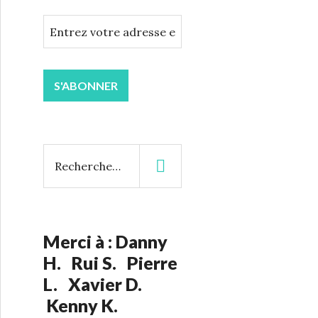
A
d
r
e
S'ABONNER
s
s
e
e
R
-
e
m
c
a
h
i
e
l
r
Merci à : Danny
c
H. Rui S. Pierre
:
h
L. Xavier D.
e
Kenny K.
r