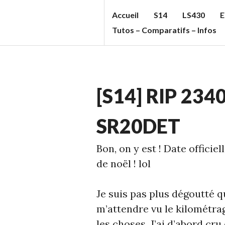
Aller
Accueil
S14
LS430
E
au
S
Tutos – Comparatifs – Infos
contenu
T
principal
U
F
ECHELLE
F
[S14] RIP 23
1
,
C
S14
C
SR20DET
'S
Bon, on y est ! Date offici
B
de noël ! lol
L
O
Je suis pas plus dégoutté qu
G
m’attendre vu le kilométrag
les choses. J’ai d’abord cru