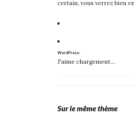
certain, vous verrez bien e
WordPress:
J'aime
chargement…
Sur le même thème
26
STUFFCC
DÉCEMBRE