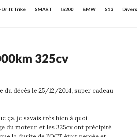
-Drift Trike
SMART
IS200
BMW
S13
Diver
4000km 325cv
elle du décès le 25/12/2014, super cadeau
e ça, je savais très bien à quoi
e du moteur, et les 325cv ont précipité
 que la durite de l’OCT était percée et