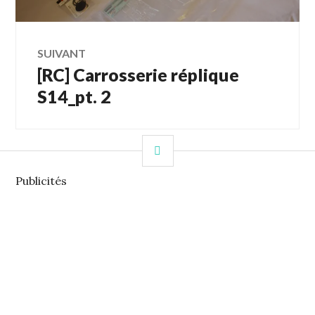
articles
SUIVANT
[RC] Carrosserie réplique
Article
Suivant:
S14_pt. 2
COLONNE
LATÉRALE
Publicités