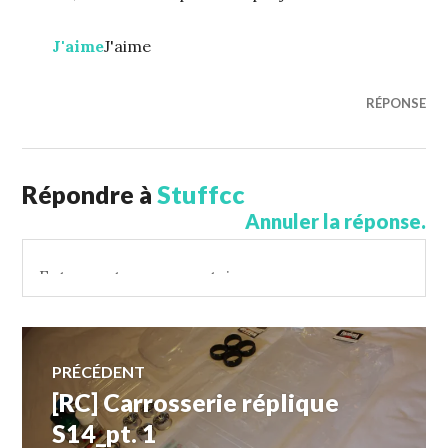
J'aime
J'aime
RÉPONSE
Répondre à
Stuffcc
Annuler la réponse.
Navigation
PRÉCÉDENT
[RC] Carrosserie réplique
Article
des
précédent :
S14_pt. 1