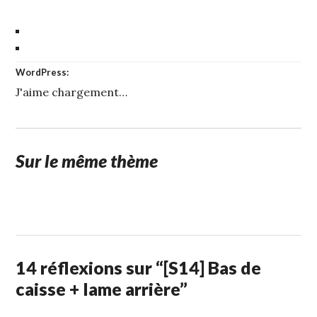
WordPress:
J'aime
chargement…
Sur le même thème
1
STUFFCC
JUIN
2014
14 réflexions sur “
[S14] Bas de
caisse + lame arrière
”