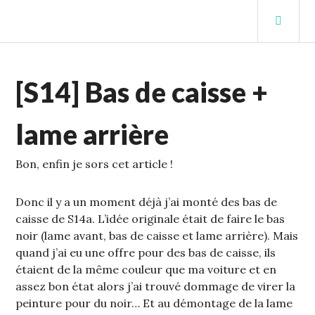
Aller
MEN
au
PRIN
contenu
STUFFCC'S BLOG
principal
ECHELLE
[S14] Bas de caisse +
1
,
S14
lame arrière
Bon, enfin je sors cet article !
Donc il y a un moment déjà j’ai monté des bas de
caisse de S14a. L’idée originale était de faire le bas
noir (lame avant, bas de caisse et lame arrière). Mais
quand j’ai eu une offre pour des bas de caisse, ils
étaient de la même couleur que ma voiture et en
assez bon état alors j’ai trouvé dommage de virer la
peinture pour du noir… Et au démontage de la lame