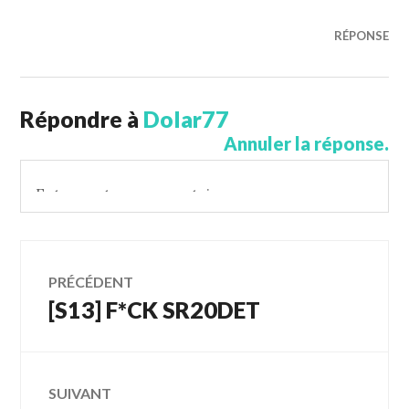
RÉPONSE
Répondre à
Dolar77
Annuler la réponse.
Navigation
PRÉCÉDENT
[S13] F*CK SR20DET
Article
des
précédent :
articles
SUIVANT