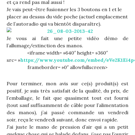
et ça rend pas mal aussi !
Je vais peut-être fusionner les 3 boutons en 1 et le
placer au dessus du vide poche (actuel emplacement
de l’autoradio qui va bientôt disparaître).
Je vous ai fait une petite vidéo démo de
l’allumage/extinction des manos.
<iframe width= »640″ height= »360″
src= »
https://www.youtube.com/embed/eVe2K1Ei4
frameborder= »0″ allowfullscreen>
Pour terminer, mon avis sur ce(s) produit(s) est
positif, je suis très satisfait de la qualité, du prix, de
l’emballage, le fait que quasiment tout est fourni
(tout sauf suffisamment de câble pour l’alimentation
des manos), j’ai passé commande un vendredi
soir, reçu le vendredi suivant, donc envoi rapide.
J’ai juste le mano de pression d’air qui a un petit
quelque chose qui se balade dedans, j’ose pas l’ouvrir