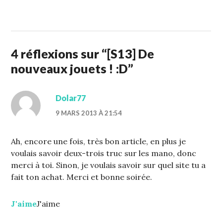
9
STUFFCC
MARS
2013
4 réflexions sur “
[S13] De
nouveaux jouets ! :D
”
Dolar77
9 MARS 2013 À 21:54
Ah, encore une fois, très bon article, en plus je
voulais savoir deux-trois truc sur les mano, donc
merci à toi. Sinon, je voulais savoir sur quel site tu a
fait ton achat. Merci et bonne soirée.
J'aime
J'aime