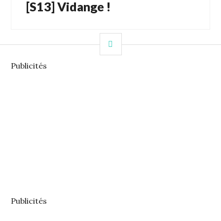
[S13] Vidange !
Article
Suivant:
COLONNE
LATÉRALE
Publicités
Publicités