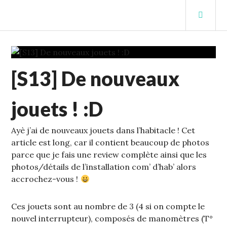
Aller
MEN
au
PRIN
contenu
STUFFCC'S BLOG
principal
ECHELLE
[S13] De nouveaux
1
,
S13
jouets ! :D
Ayè j’ai de nouveaux jouets dans l’habitacle ! Cet
article est long, car il contient beaucoup de photos
parce que je fais une review complète ainsi que les
photos/détails de l’installation com’ d’hab’ alors
accrochez-vous !
Ces jouets sont au nombre de 3 (4 si on compte le
nouvel interrupteur), composés de manomètres (T°