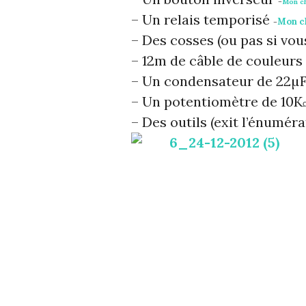
–
Mon c
– Un relais temporisé
Mon c
–
– Des cosses (ou pas si vou
– 12m de câble de couleur
– Un condensateur de 22µ
– Un potentiomètre de 10K
– Des outils (exit l’énumér