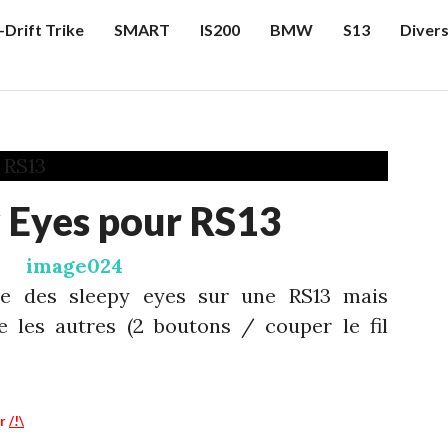
-Drift Trike
SMART
IS200
BMW
S13
Diver
 Eyes pour RS13
re des sleepy eyes sur une RS13 mais
e les autres (2 boutons / couper le fil
er
/!\