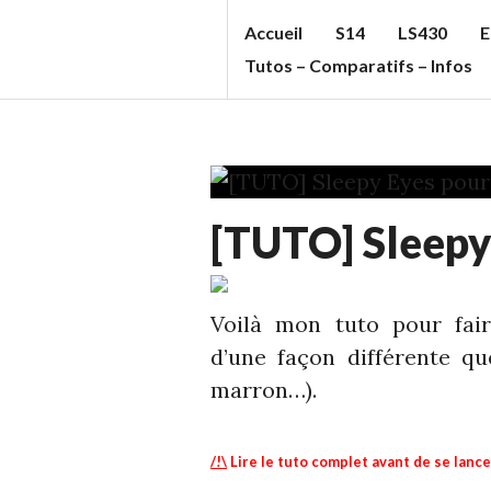
Aller
Accueil
S14
LS430
E
au
S
Tutos – Comparatifs – Infos
contenu
T
principal
U
F
F
DIY
C
[TUTO] Sleepy
-
C
INFOS
,
ECHELLE
'S
1
,
Voilà mon tuto pour fai
B
S13
d’une façon différente qu
L
marron…).
O
G
/!\
Lire le tuto complet avant de se lanc