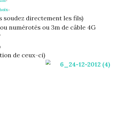
hoix
–
hoix
–
s soudez directement les fils)
s ou numérotés ou 3m de câble 4G
F
Ω
ation de ceux-ci)