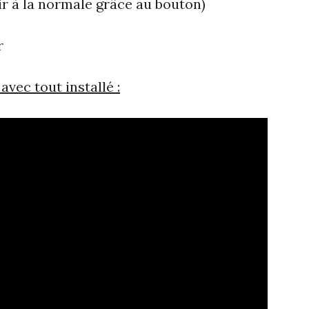
ir à la normale grâce au bouton)
r
ec tout installé :