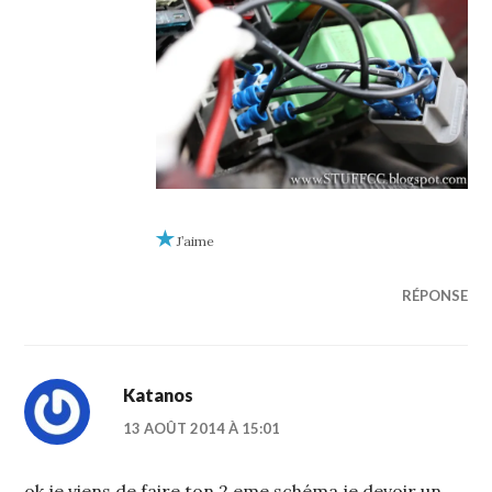
J’aime
RÉPONSE
Katanos
13 AOÛT 2014 À 15:01
ok je viens de faire ton 2 eme schéma je devoir un