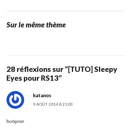
Sur le même thème
31
STUFFCC
DÉCEMBRE
2012
28 réflexions sur “
[TUTO] Sleepy
Eyes pour RS13
”
katanos
9 AOÛT 2014 À 21:03
bonjour