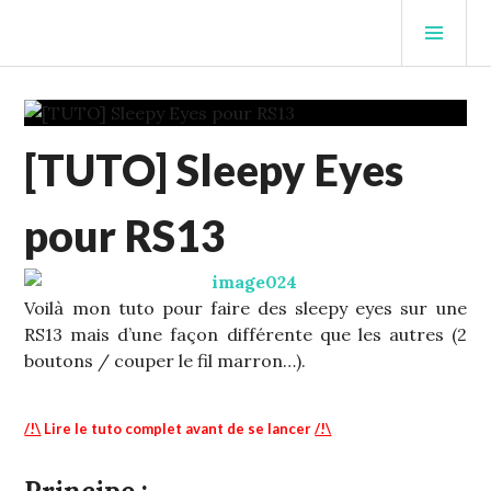
Aller
MEN
au
PRIN
contenu
STUFFCC'S BLOG
principal
DIY
[TUTO] Sleepy Eyes
-
INFOS
,
ECHELLE
pour RS13
1
,
S13
Voilà mon tuto pour faire des sleepy eyes sur une
RS13 mais d’une façon différente que les autres (2
boutons / couper le fil marron…).
/!\
Lire le tuto complet avant de se lancer
/!\