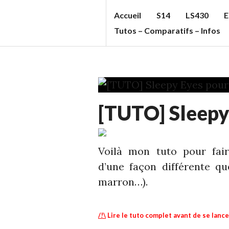
Aller
Accueil
S14
LS430
E
au
S
Tutos – Comparatifs – Infos
contenu
T
principal
U
F
F
DIY
C
[TUTO] Sleepy
-
C
INFOS
,
ECHELLE
'S
1
,
Voilà mon tuto pour fai
B
S13
d’une façon différente qu
L
marron…).
O
G
/!\
Lire le tuto complet avant de se lanc