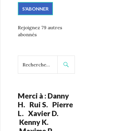
r
e
S'ABONNER
s
s
Rejoignez 79 autres
e
abonnés
e
-
m
a
R
i
e
l
c
h
:
e
r
Merci à : Danny
c
H. Rui S. Pierre
h
L. Xavier D.
e
Kenny K.
r
Maxime P.