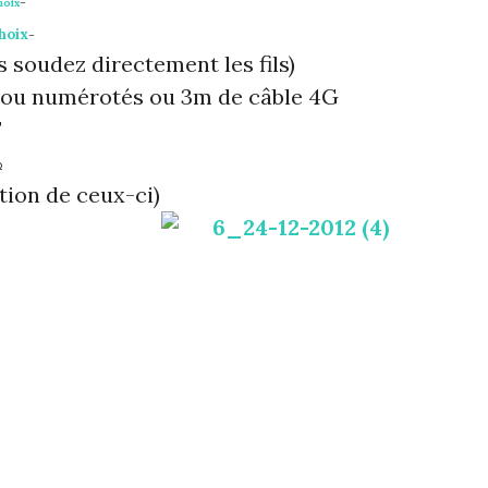
hoix
–
hoix
–
s soudez directement les fils)
s ou numérotés ou 3m de câble 4G
F
Ω
ation de ceux-ci)