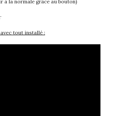
ir à la normale grâce au bouton)
r
ec tout installé :