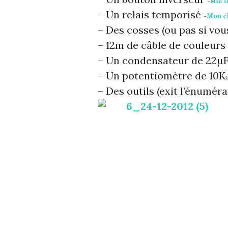
–
Mon c
– Un relais temporisé
Mon c
–
– Des cosses (ou pas si vou
– 12m de câble de couleur
– Un condensateur de 22µ
– Un potentiomètre de 10K
– Des outils (exit l’énumér