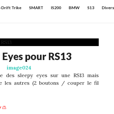
-Drift Trike
SMART
IS200
BMW
S13
Diver
 Eyes pour RS13
re des sleepy eyes sur une RS13 mais
e les autres (2 boutons / couper le fil
er
/!\