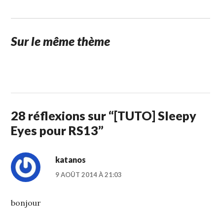
Sur le même thème
31
STUFFCC
DÉCEMBRE
2012
28 réflexions sur “
[TUTO] Sleepy
Eyes pour RS13
”
katanos
9 AOÛT 2014 À 21:03
bonjour