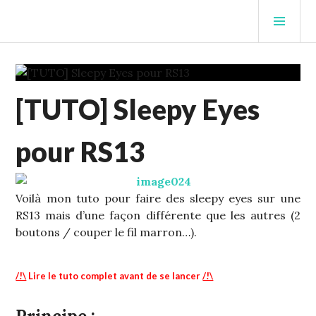
Aller
MEN
au
PRIN
contenu
STUFFCC'S BLOG
principal
DIY
[TUTO] Sleepy Eyes
-
INFOS
,
ECHELLE
pour RS13
1
,
S13
Voilà mon tuto pour faire des sleepy eyes sur une
RS13 mais d’une façon différente que les autres (2
boutons / couper le fil marron…).
/!\
Lire le tuto complet avant de se lancer
/!\