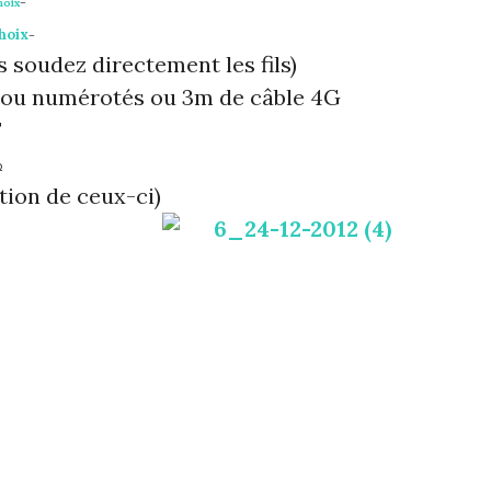
hoix
–
hoix
–
s soudez directement les fils)
s ou numérotés ou 3m de câble 4G
F
Ω
ation de ceux-ci)