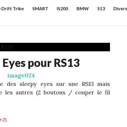
-Drift Trike
SMART
IS200
BMW
S13
Diver
 Eyes pour RS13
re des sleepy eyes sur une RS13 mais
e les autres (2 boutons / couper le fil
er
/!\