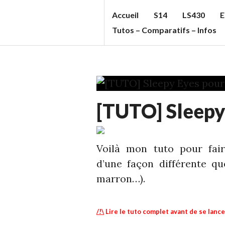
Aller
Accueil
S14
LS430
E
au
S
Tutos – Comparatifs – Infos
contenu
T
principal
U
F
F
DIY
C
[TUTO] Sleepy
-
C
INFOS
,
ECHELLE
'S
1
,
Voilà mon tuto pour fai
B
S13
d’une façon différente qu
L
marron…).
O
G
/!\
Lire le tuto complet avant de se lanc