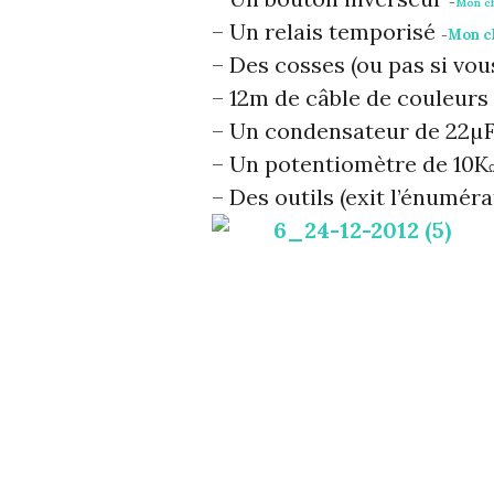
–
Mon c
– Un relais temporisé
Mon c
–
– Des cosses (ou pas si vou
– 12m de câble de couleur
– Un condensateur de 22µ
– Un potentiomètre de 10K
– Des outils (exit l’énumér