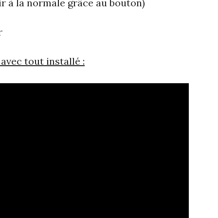
ir à la normale grâce au bouton)
r
ec tout installé :