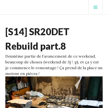
Aller
MEN
au
PRIN
contenu
STUFFCC'S BLOG
principal
ECHELLE
[S14] SR20DET
1
,
S14
Rebuild part.8
Deuxième partie de l’avancement de ce weekend,
beaucoup de choses (weekend de 3j ! :p), et ça y est
je commence le remontage !
Ça prend de la place un
moteur en pièces !