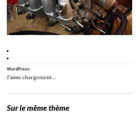
WordPress:
J’aime
chargement…
Sur le même thème
1
STUFFCC
FÉVRIER
2015