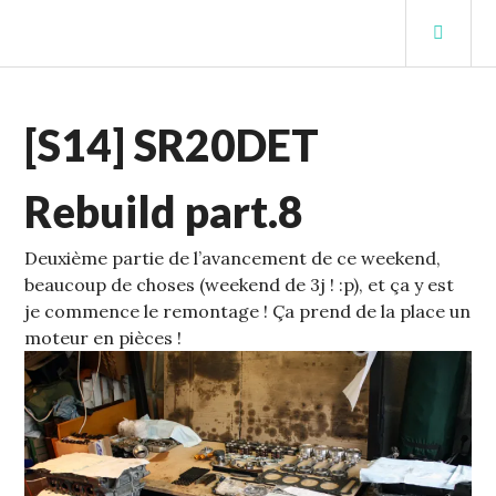
Aller
MEN
au
PRIN
contenu
STUFFCC'S BLOG
principal
ECHELLE
[S14] SR20DET
1
,
S14
Rebuild part.8
Deuxième partie de l’avancement de ce weekend,
beaucoup de choses (weekend de 3j ! :p), et ça y est
je commence le remontage !
Ça prend de la place un
moteur en pièces !