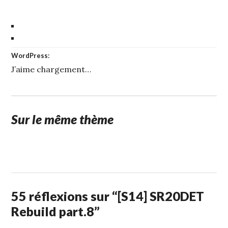
WordPress:
J’aime
chargement…
Sur le même thème
1
STUFFCC
FÉVRIER
2015
55 réflexions sur “
[S14] SR20DET
Rebuild part.8
”