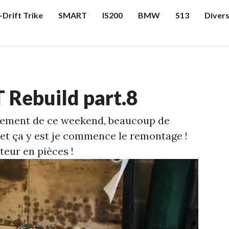
-Drift Trike
SMART
IS200
BMW
S13
Diver
 Rebuild part.8
cement de ce weekend, beaucoup de
, et ça y est je commence le remontage !
teur en pièces !