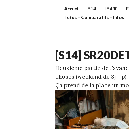
Aller
Accueil
S14
LS430
E
au
S
Tutos – Comparatifs – Infos
contenu
T
principal
U
F
ECHELLE
F
[S14] SR20DET
1
,
C
S14
Deuxième partie de l’avan
C
choses (weekend de 3j ! :p)
'S
Ça prend de la place un mo
B
L
O
G