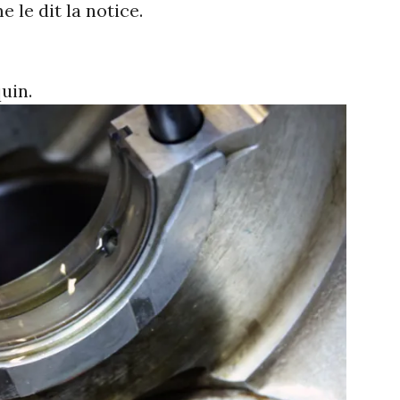
 le dit la notice.
uin.