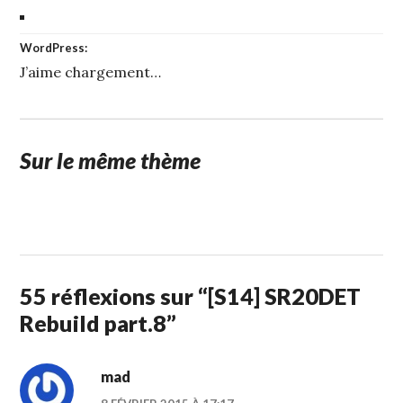
WordPress:
J’aime
chargement…
Sur le même thème
1
STUFFCC
FÉVRIER
2015
55 réflexions sur “
[S14] SR20DET
Rebuild part.8
”
mad