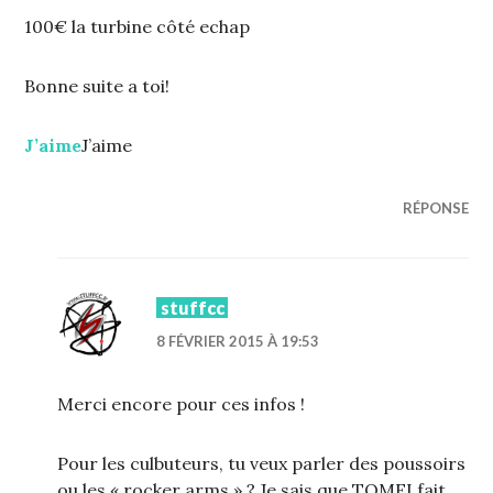
100€ la turbine côté echap
Bonne suite a toi!
J’aime
J’aime
RÉPONSE
stuffcc
8 FÉVRIER 2015 À 19:53
Merci encore pour ces infos !
Pour les culbuteurs, tu veux parler des poussoirs
ou les « rocker arms » ? Je sais que TOMEI fait