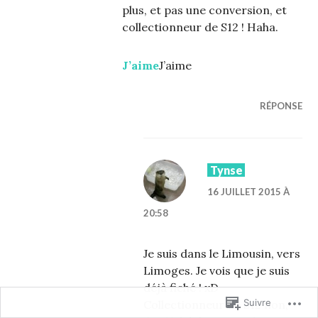
plus, et pas une conversion, et
collectionneur de S12 ! Haha.
J’aime
J’aime
RÉPONSE
Tynse
16 JUILLET 2015 À
20:58
Je suis dans le Limousin, vers
Limoges. Je vois que je suis
déjà fiché ! xD
Suivre
Collectionneur de S12 non,