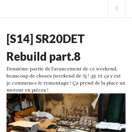
Aller
MEN
au
PRIN
contenu
STUFFCC'S BLOG
principal
ECHELLE
[S14] SR20DET
1
,
S14
Rebuild part.8
Deuxième partie de l’avancement de ce weekend,
beaucoup de choses (weekend de 3j ! :p), et ça y est
je commence le remontage !
Ça prend de la place un
moteur en pièces !