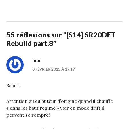
1
STUFFCC
FÉVRIER
2015
55 réflexions sur “
[S14] SR20DET
Rebuild part.8
”
mad
8 FÉVRIER 2015 À 17:17
Salut !
Attention au culbuteur d’origine quand il chauffe
« dans les haut regime » voir en mode drift il
peuvent se rompre!