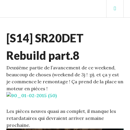
Aller
MEN
au
PRIN
contenu
STUFFCC'S BLOG
principal
ECHELLE
[S14] SR20DET
1
,
S14
Rebuild part.8
Deuxième partie de l’avancement de ce weekend,
beaucoup de choses (weekend de 3j ! :p), et ça y est
je commence le remontage !
Ça prend de la place un
moteur en pièces !
Les pièces neuves quasi au complet, il manque les
retardataires qui devraient arriver semaine
prochaine.