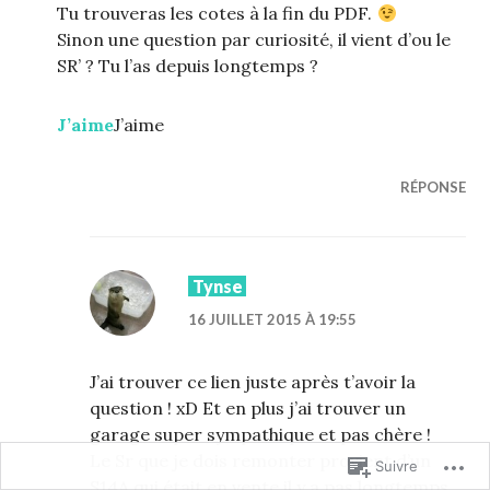
Tu trouveras les cotes à la fin du PDF.
Sinon une question par curiosité, il vient d’ou le
SR’ ? Tu l’as depuis longtemps ?
J’aime
J’aime
RÉPONSE
Tynse
16 JUILLET 2015 À 19:55
J’ai trouver ce lien juste après t’avoir la
question ! xD Et en plus j’ai trouver un
garage super sympathique et pas chère !
Le Sr que je dois remonter provient d’un
Suivre
S14A qui était en vente il y a pas longtemps