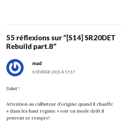
1
STUFFCC
FÉVRIER
2015
55 réflexions sur “
[S14] SR20DET
Rebuild part.8
”
mad
8 FÉVRIER 2015 À 17:17
Salut !
Attention au culbuteur d’origine quand il chauffe
« dans les haut regime » voir en mode drift il
peuvent se rompre!