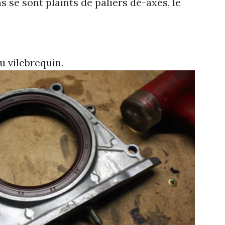
se sont plaints de paliers dé-axés, le
u vilebrequin.