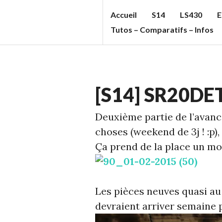
Aller
Accueil
S14
LS430
E
au
S
Tutos – Comparatifs – Infos
contenu
T
principal
U
F
ECHELLE
F
[S14] SR20DET
1
,
C
S14
Deuxième partie de l’avan
C
choses (weekend de 3j ! :p)
'S
Ça prend de la place un mo
B
L
O
Les pièces neuves quasi au
G
devraient arriver semaine 