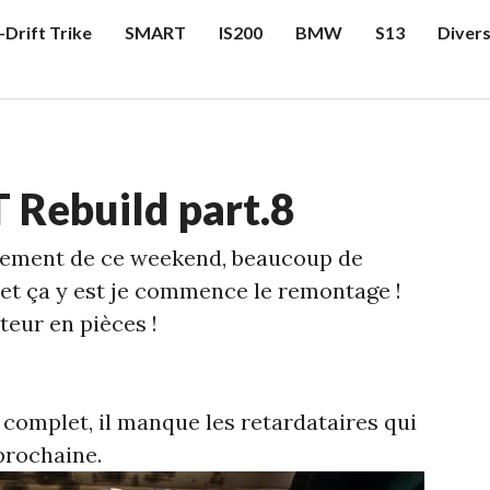
-Drift Trike
SMART
IS200
BMW
S13
Diver
 Rebuild part.8
cement de ce weekend, beaucoup de
, et ça y est je commence le remontage !
teur en pièces !
 complet, il manque les retardataires qui
prochaine.