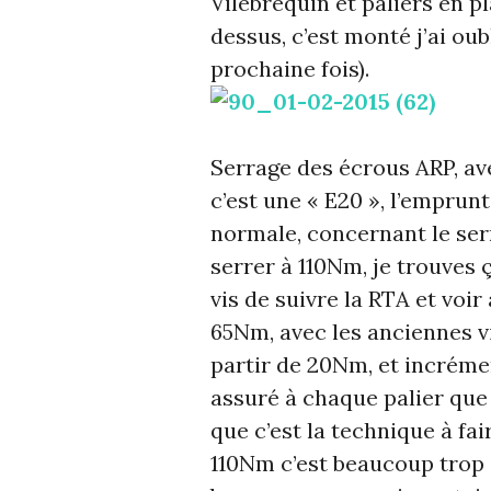
Vilebrequin et paliers en p
dessus, c’est monté j’ai oub
prochaine fois).
Serrage des écrous ARP, ave
c’est une « E20 », l’emprun
normale, concernant le ser
serrer à 110Nm, je trouves 
vis de suivre la RTA et voir 
65Nm, avec les anciennes vis
partir de 20Nm, et incréme
assuré à chaque palier que 
que c’est la technique à fai
110Nm c’est beaucoup trop (j