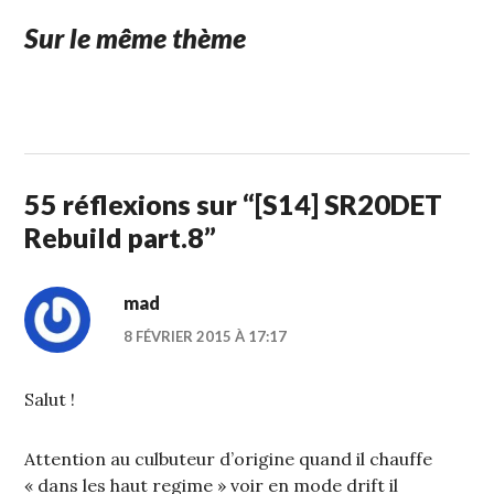
Sur le même thème
1
STUFFCC
FÉVRIER
2015
55 réflexions sur “
[S14] SR20DET
Rebuild part.8
”
mad
8 FÉVRIER 2015 À 17:17
Salut !
Attention au culbuteur d’origine quand il chauffe
« dans les haut regime » voir en mode drift il