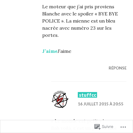
Le moteur que j’ai pris proviens
Blanche avec le spoiler « BYE BYE
POLICE ». La mienne est un bleu
nacrée avec numéro 23 sur les
portes.
J’aime
J’aime
RÉPONSE
stuffcc
16 JUILLET 2015 À 20:55
« Le monde est petit » !
Suivre
Bah voilà, c’est un pote à moi