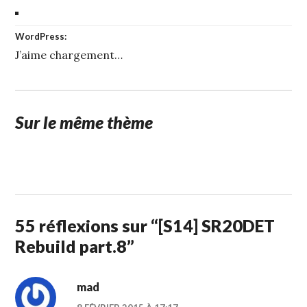
WordPress:
J’aime
chargement…
Sur le même thème
1
STUFFCC
FÉVRIER
2015
55 réflexions sur “
[S14] SR20DET
Rebuild part.8
”
mad