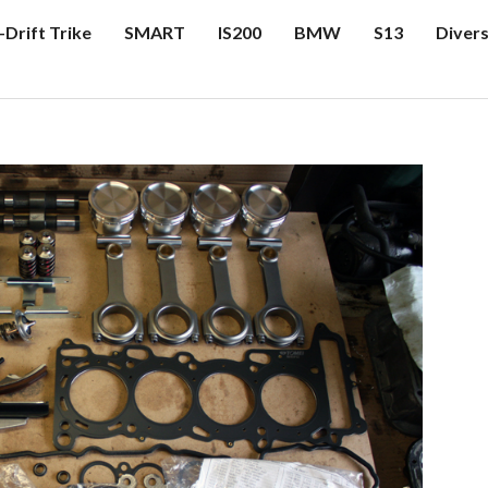
-Drift Trike
SMART
IS200
BMW
S13
Diver