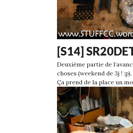
ECHELLE
[S14] SR20DET
1
,
S14
Deuxième partie de l’avan
choses (weekend de 3j ! :p)
Ça prend de la place un mo