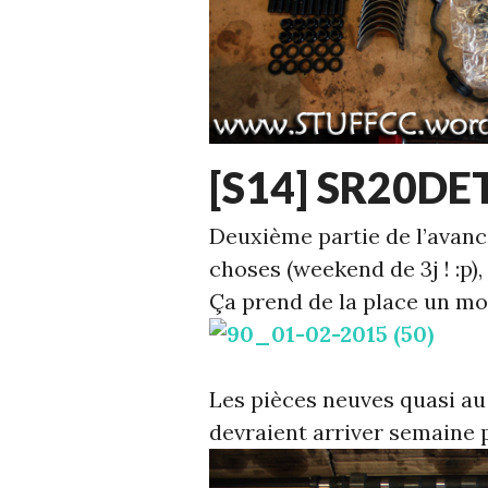
ECHELLE
[S14] SR20DET
1
,
S14
Deuxième partie de l’avan
choses (weekend de 3j ! :p)
Ça prend de la place un mo
Les pièces neuves quasi au
devraient arriver semaine 