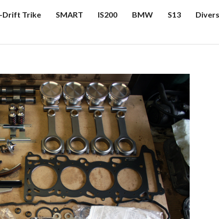
-Drift Trike
SMART
IS200
BMW
S13
Diver