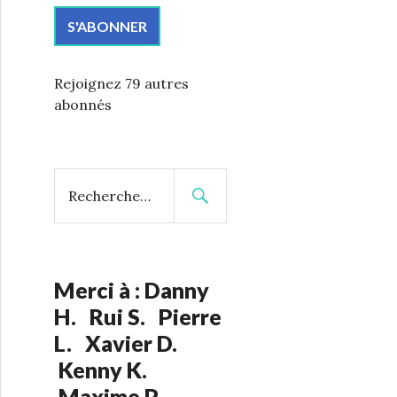
r
e
S'ABONNER
s
s
Rejoignez 79 autres
e
abonnés
e
-
m
a
R
i
e
l
c
h
:
e
r
Merci à : Danny
c
H. Rui S. Pierre
h
L. Xavier D.
e
Kenny K.
r
Maxime P.