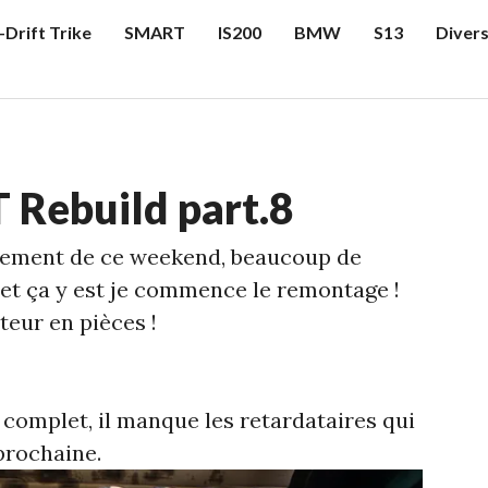
-Drift Trike
SMART
IS200
BMW
S13
Diver
 Rebuild part.8
cement de ce weekend, beaucoup de
, et ça y est je commence le remontage !
teur en pièces !
 complet, il manque les retardataires qui
prochaine.