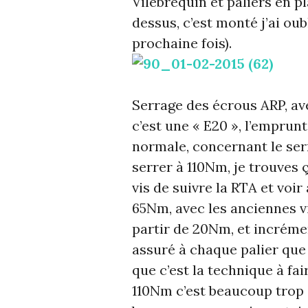
Vilebrequin et paliers en p
dessus, c’est monté j’ai oub
prochaine fois).
Serrage des écrous ARP, ave
c’est une « E20 », l’emprun
normale, concernant le ser
serrer à 110Nm, je trouves 
vis de suivre la RTA et voir 
65Nm, avec les anciennes vis
partir de 20Nm, et incréme
assuré à chaque palier que 
que c’est la technique à fai
110Nm c’est beaucoup trop (j