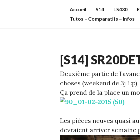
Aller
Accueil
S14
LS430
E
au
S
Tutos – Comparatifs – Infos
contenu
T
principal
U
F
ECHELLE
F
[S14] SR20DET
1
,
C
S14
Deuxième partie de l’avan
C
choses (weekend de 3j ! :p)
'S
Ça prend de la place un mo
B
L
O
Les pièces neuves quasi au
G
devraient arriver semaine 