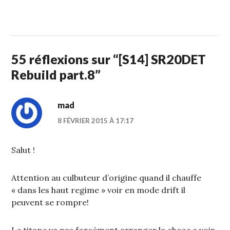
1
STUFFCC
FÉVRIER
2015
55 réflexions sur “
[S14] SR20DET
Rebuild part.8
”
mad
8 FÉVRIER 2015 À 17:17
Salut !
Attention au culbuteur d’origine quand il chauffe
« dans les haut regime » voir en mode drift il
peuvent se rompre!
Le titane va pas forcément arranger la chose a voir