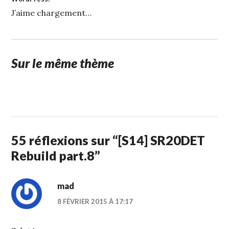
J’aime
chargement…
Sur le même thème
1
STUFFCC
FÉVRIER
2015
55 réflexions sur “
[S14] SR20DET
Rebuild part.8
”
mad
8 FÉVRIER 2015 À 17:17