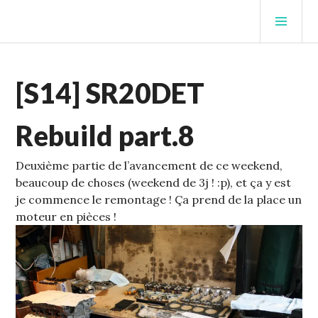
Aller
MEN
au
PRIN
contenu
STUFFCC'S BLOG
principal
ECHELLE
[S14] SR20DET
1
,
S14
Rebuild part.8
Deuxième partie de l’avancement de ce weekend,
beaucoup de choses (weekend de 3j ! :p), et ça y est
je commence le remontage !
Ça prend de la place un
moteur en pièces !