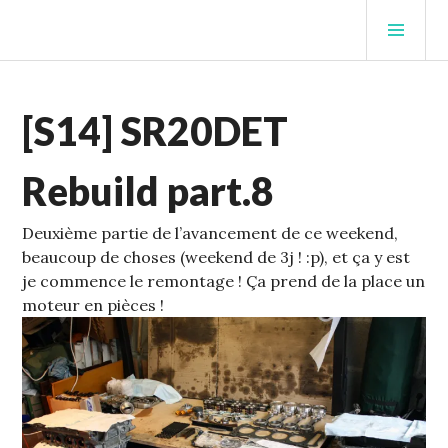
STUFFCC'S BLOG
ECHELLE
[S14] SR20DET
1
,
S14
Rebuild part.8
Deuxième partie de l’avancement de ce weekend,
beaucoup de choses (weekend de 3j ! :p), et ça y est
je commence le remontage !
Ça prend de la place un
moteur en pièces !