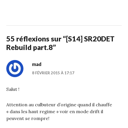
1
STUFFCC
FÉVRIER
2015
55 réflexions sur “
[S14] SR20DET
Rebuild part.8
”
mad
8 FÉVRIER 2015 À 17:17
Salut !
Attention au culbuteur d’origine quand il chauffe
« dans les haut regime » voir en mode drift il
peuvent se rompre!