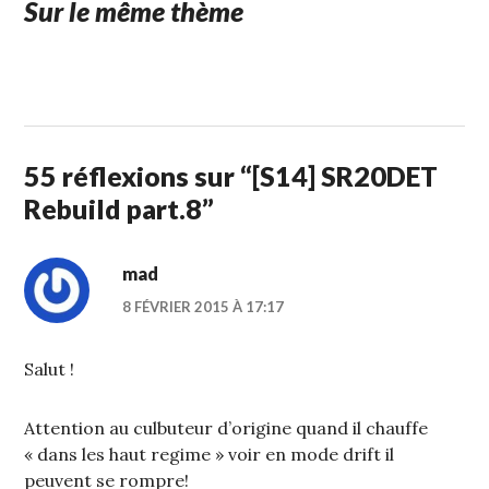
Sur le même thème
1
STUFFCC
FÉVRIER
2015
55 réflexions sur “
[S14] SR20DET
Rebuild part.8
”
mad
8 FÉVRIER 2015 À 17:17
Salut !
Attention au culbuteur d’origine quand il chauffe
« dans les haut regime » voir en mode drift il
peuvent se rompre!