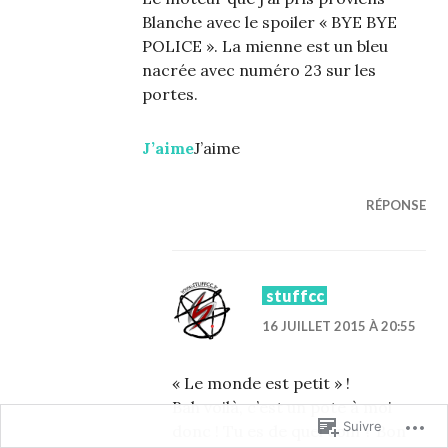
Blanche avec le spoiler « BYE BYE
POLICE ». La mienne est un bleu
nacrée avec numéro 23 sur les
portes.
J’aime
J’aime
RÉPONSE
stuffcc
16 JUILLET 2015 À 20:55
« Le monde est petit » !
Bah voilà, c’est un pote à moi
Suivre
donc ! Tu es de quel coin ? Bon