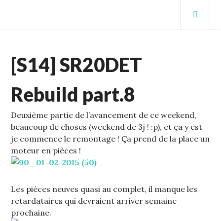
Aller
MEN
au
PRIN
contenu
STUFFCC'S BLOG
principal
ECHELLE
[S14] SR20DET
1
,
S14
Rebuild part.8
Deuxième partie de l’avancement de ce weekend,
beaucoup de choses (weekend de 3j ! :p), et ça y est
je commence le remontage !
Ça prend de la place un
moteur en pièces !
Les pièces neuves quasi au complet, il manque les
retardataires qui devraient arriver semaine
prochaine.