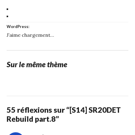
WordPress:
J’aime
chargement…
Sur le même thème
1
STUFFCC
FÉVRIER
2015
55 réflexions sur “
[S14] SR20DET
Rebuild part.8
”