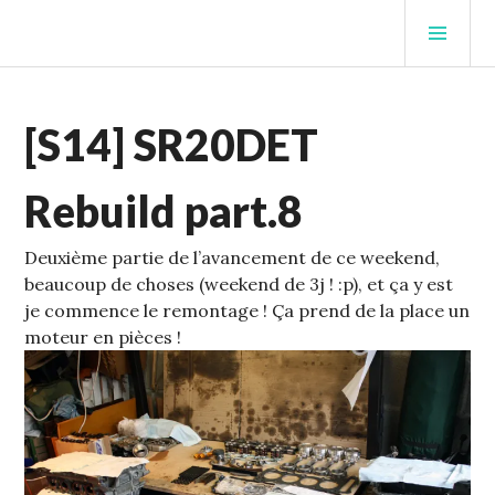
Aller
MEN
au
PRIN
contenu
STUFFCC'S BLOG
principal
ECHELLE
[S14] SR20DET
1
,
S14
Rebuild part.8
Deuxième partie de l’avancement de ce weekend,
beaucoup de choses (weekend de 3j ! :p), et ça y est
je commence le remontage !
Ça prend de la place un
moteur en pièces !