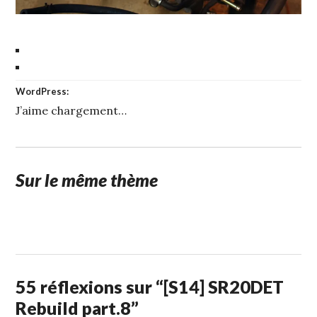
WordPress:
J’aime
chargement…
Sur le même thème
1
STUFFCC
FÉVRIER
2015
55 réflexions sur “
[S14] SR20DET
Rebuild part.8
”