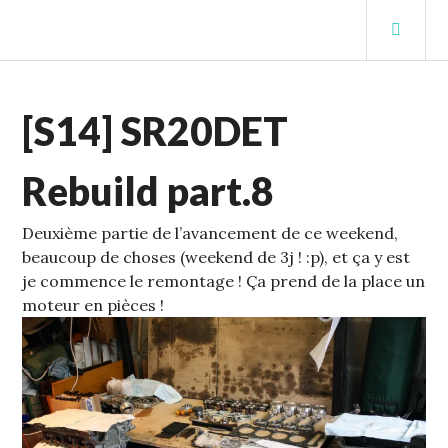
Aller
MEN
au
PRIN
contenu
STUFFCC'S BLOG
principal
ECHELLE
[S14] SR20DET
1
,
S14
Rebuild part.8
Deuxième partie de l’avancement de ce weekend,
beaucoup de choses (weekend de 3j ! :p), et ça y est
je commence le remontage !
Ça prend de la place un
moteur en pièces !