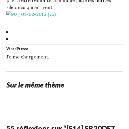
prêt à être remonté, il manque juste les durites
silicones qui arrivent.
WordPress:
J’aime
chargement…
Sur le même thème
1
STUFFCC
FÉVRIER
2015
55 réflexions sur “
[S14] SR20DET