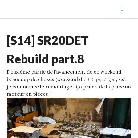
Aller
MEN
au
PRIN
contenu
STUFFCC'S BLOG
principal
ECHELLE
[S14] SR20DET
1
,
S14
Rebuild part.8
Deuxième partie de l’avancement de ce weekend,
beaucoup de choses (weekend de 3j ! :p), et ça y est
je commence le remontage !
Ça prend de la place un
moteur en pièces !