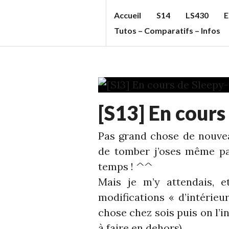
Accueil
S14
LS430
E
S
Tutos – Comparatifs – Infos
T
U
F
F
ECHELLE
C
[S13] En cours
1
,
C
S13
Pas grand chose de nouvea
'S
de tomber j’oses même pas 
B
temps ! ^^
L
Mais je m’y attendais, 
O
modifications « d’intérieu
G
chose chez sois puis on l’i
à faire en dehors).