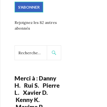
S'ABONNER
Rejoignez les 82 autres
abonnés
Merci à : Danny
H. Rui S. Pierre
L. Xavier D.
Kenny K.
Maxime P.