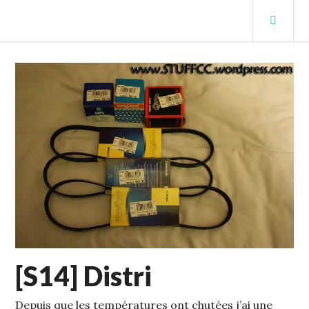
Aller
MEN
au
PRIN
contenu
STUFFCC'S BLOG
principal
ECHELLE
[S14] Distri
1
,
S14
Depuis que les températures ont chutées j’ai une