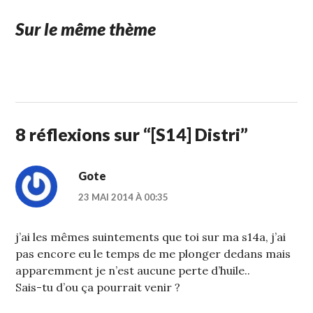
Sur le même thème
5
STUFFCC
JANVIER
2014
8 réflexions sur “
[S14] Distri
”
Gote
23 MAI 2014 À 00:35
j’ai les mêmes suintements que toi sur ma s14a, j’ai
pas encore eu le temps de me plonger dedans mais
apparemment je n’est aucune perte d’huile..
Sais-tu d’ou ça pourrait venir ?