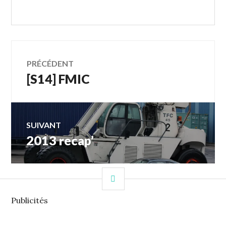
Navigation
PRÉCÉDENT
[S14] FMIC
Article
des
précédent :
articles
SUIVANT
2013 recap’
Article
Suivant:
COLONNE
LATÉRALE
Publicités