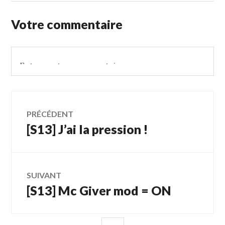
Votre commentaire
Navigation
PRÉCÉDENT
[S13] J’ai la pression !
Article
des
précédent :
articles
SUIVANT
[S13] Mc Giver mod = ON
Article
Suivant: