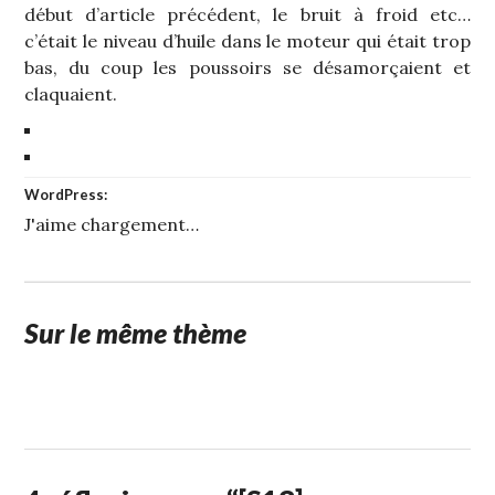
début d’article précédent, le bruit à froid etc…
c’était le niveau d’huile dans le moteur qui était trop
bas, du coup les poussoirs se désamorçaient et
claquaient.
WordPress:
J'aime
chargement…
Sur le même thème
9
STUFFCC
FÉVRIER
2013