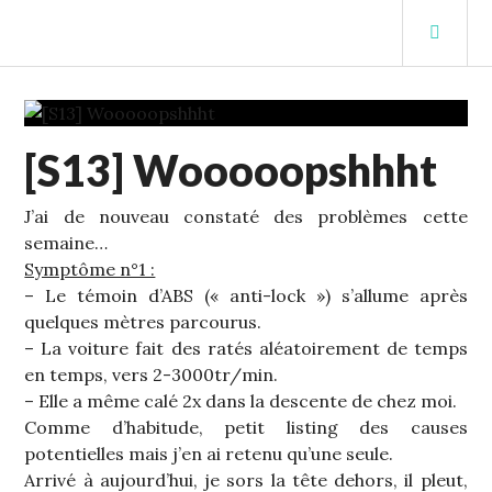
Aller
MEN
au
PRIN
contenu
STUFFCC'S BLOG
principal
ECHELLE
[S13] Wooooopshhht
1
,
S13
J’ai de nouveau constaté des problèmes cette
semaine…
Symptôme n°1 :
– Le témoin d’ABS (« anti-lock ») s’allume après
quelques mètres parcourus.
– La voiture fait des ratés aléatoirement de temps
en temps, vers 2-3000tr/min.
– Elle a même calé 2x dans la descente de chez moi.
Comme d’habitude, petit listing des causes
potentielles mais j’en ai retenu qu’une seule.
Arrivé à aujourd’hui, je sors la tête dehors, il pleut,