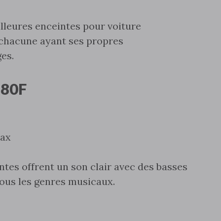
illeures enceintes pour voiture
 chacune ayant ses propres
es.
680F
max
tes offrent un son clair avec des basses
tous les genres musicaux.