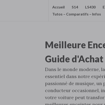
Accueil
S14
LS430
E
S
Tutos – Comparatifs – Infos
T
U
F
F
Meilleure Ence
C
C
Guide d'Acha
'
Dans le monde moderne‚ la 
S
essentiel dans notre expér
B
passionné de musique‚ un 
L
conducteur occasionnel‚ in
O
votre voiture peut transfor
G
meilleures enceintes pour 