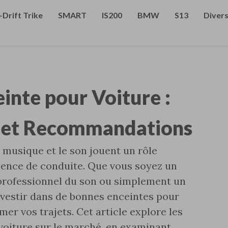
-Drift Trike
SMART
IS200
BMW
S13
Diver
inte pour Voiture :
t et Recommandations
musique et le son jouent un rôle
ience de conduite. Que vous soyez un
professionnel du son ou simplement un
vestir dans de bonnes enceintes pour
mer vos trajets. Cet article explore les
voiture sur le marché‚ en examinant