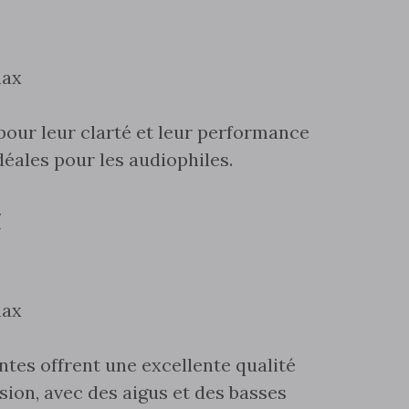
max
our leur clarté et leur performance
déales pour les audiophiles.
C
max
tes offrent une excellente qualité
sion‚ avec des aigus et des basses