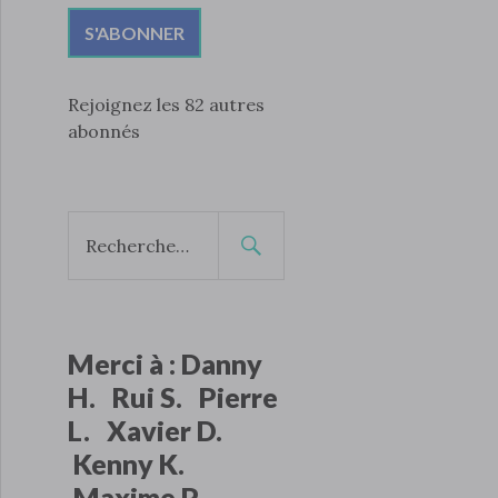
S'ABONNER
Rejoignez les 82 autres
abonnés
Merci à : Danny
H. Rui S. Pierre
L. Xavier D.
Kenny K.
Maxime P.