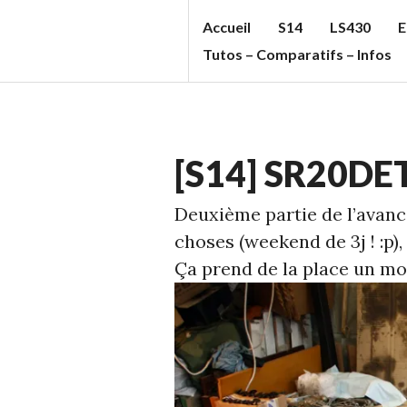
Aller
Accueil
S14
LS430
E
au
S
Tutos – Comparatifs – Infos
contenu
T
principal
U
F
ECHELLE
F
[S14] SR20DET
1
,
C
S14
Deuxième partie de l’avan
C
choses (weekend de 3j ! :p)
'S
Ça prend de la place un mo
B
L
O
G