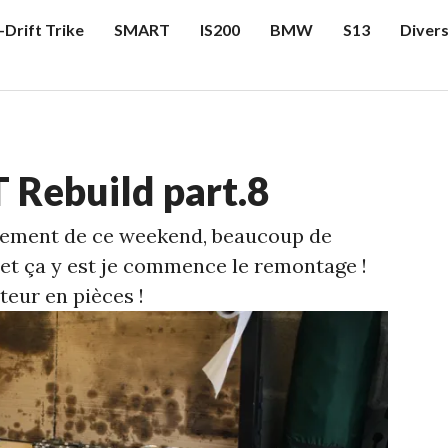
-Drift Trike
SMART
IS200
BMW
S13
Diver
 Rebuild part.8
cement de ce weekend, beaucoup de
, et ça y est je commence le remontage !
teur en pièces !